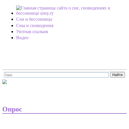
Перейти к основному содержанию
Сон и бессонница
Сны и сновидения
Уютная спальня
Видео
an-pillow2.jpg
Опрос