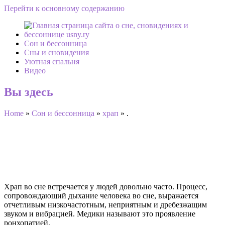
Перейти к основному содержанию
Сон и бессонница
Сны и сновидения
Уютная спальня
Видео
Вы здесь
Home
»
Сон и бессонница
»
храп
»
.
Гимнастика и народные средства от
храпа
Храп во сне встречается у людей довольно часто. Процесс,
сопровождающий дыхание человека во сне, выражается
отчетливым низкочастотным, неприятным и дребезжащим
звуком и вибрацией. Медики называют это проявление
ронхопатией.