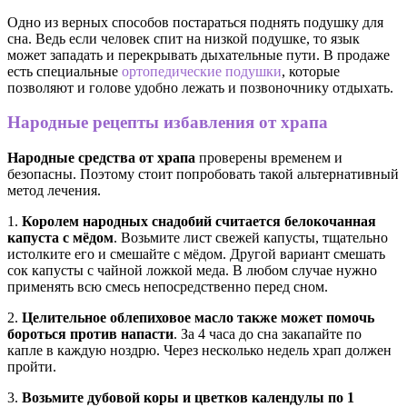
Одно из верных способов постараться поднять подушку для
сна. Ведь если человек спит на низкой подушке, то язык
может западать и перекрывать дыхательные пути. В продаже
есть специальные
ортопедические подушки
, которые
позволяют и голове удобно лежать и позвоночнику отдыхать.
Народные рецепты избавления от храпа
Народные средства от храпа
проверены временем и
безопасны. Поэтому стоит попробовать такой альтернативный
метод лечения.
1.
Королем народных снадобий считается белокочанная
капуста с мёдом
. Возьмите лист свежей капусты, тщательно
истолките его и смешайте с мёдом. Другой вариант смешать
сок капусты с чайной ложкой меда. В любом случае нужно
применять всю смесь непосредственно перед сном.
2.
Целительное облепиховое масло также может помочь
бороться против напасти
. За 4 часа до сна закапайте по
капле в каждую ноздрю. Через несколько недель храп должен
пройти.
3.
Возьмите дубовой коры и цветков календулы по 1