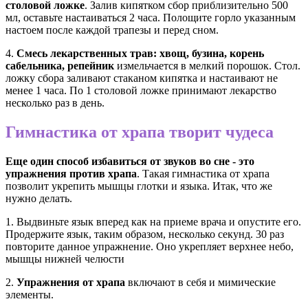
столовой ложке
. Залив кипятком сбор приблизительно 500
мл, оставьте настаиваться 2 часа. Полощите горло указанным
настоем после каждой трапезы и перед сном.
4.
Смесь лекарственных трав: хвощ, бузина, корень
сабельника, репейник
измельчается в мелкий порошок. Стол.
ложку сбора заливают стаканом кипятка и настаивают не
менее 1 часа. По 1 столовой ложке принимают лекарство
несколько раз в день.
Гимнастика от храпа
творит чудеса
Еще один способ избавиться от звуков во сне - это
упражнения против храпа
. Такая гимнастика от храпа
позволит укрепить мышцы глотки и языка. Итак, что же
нужно делать.
1. Выдвиньте язык вперед как на приеме врача и опустите его.
Продержите язык, таким образом, несколько секунд. 30 раз
повторите данное упражнение. Оно укрепляет верхнее небо,
мышцы нижней челюсти
2.
Упражнения от храпа
включают в себя и мимические
элементы.