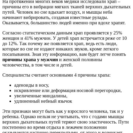
На протяжении многих веков медики исследовали храп –
причины его в вибрации мягких тканей верхних дыхательных
путей. Человек во сне вдыхает воздух, и мышцы неба
начинают вибрировать, создавая известные рулады.
Оказывается, большинство людей именно при вдохе храпят.
Согласно статистическим данным храп проявляется у 25%
женщин и 41% мужчин. У детей храп встречается реже от 10
до 12%. Так почему же появляется храп, ведь есть люди,
которые во сне не издают никаких звуков, кроме легкого
посапывания. Зная эту информацию, вам будет легче понять
причины храпа у мужчин
и женской половины
человечества, в том числе и детей.
Специалисты считают основными 4 причины храпа:
аденоиды в носу,
искривление или деформация носовой перегородки,
увеличенные миндалины,
удлиненный небный язычок
Эти признаки могут быть как у взрослого человека, так и у
ребенка. Однако нельзя не учитывать, что с годами мышцы
верхних дыхательных путей теряют свою эластичность. Пути
постепенно во время отдыха в лежачем положении
оказываются частично перекрытыми, от этого и возникает