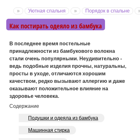
Перейти
»
Уютная спальня
»
Порядок в спальне
Вы здесь
к
Home
основному
Как постирать одеяло из бамбука
содержанию
В последнее время постельные
принадлежности из бамбукового волокна
стали очень популярными. Неудивительно -
ведь подобные изделия прочны, натуральны,
просты в уходе, отличаются хорошим
качеством, редко вызывают аллергию и даже
оказывают положительное влияние на
здоровье человека.
Содержание
Подушки и одеяла из бамбука
Машинная стирка