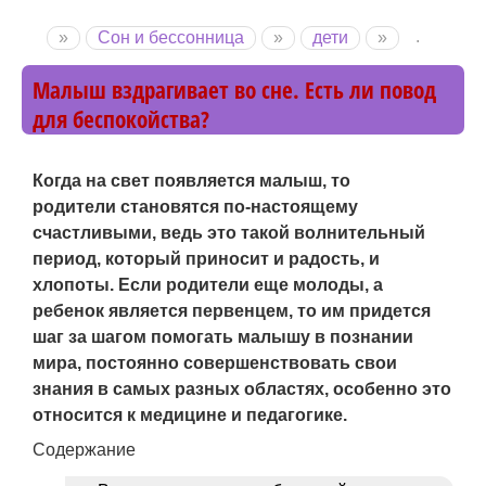
Перейти
.
»
Сон и бессонница
»
дети
»
Вы здесь
к
Home
основному
Малыш вздрагивает во сне. Есть ли повод
содержанию
для беспокойства?
Когда на свет появляется малыш, то
родители становятся по-настоящему
счастливыми, ведь это такой волнительный
период, который приносит и радость, и
хлопоты. Если родители еще молоды, а
ребенок является первенцем, то им придется
шаг за шагом помогать малышу в познании
мира, постоянно совершенствовать свои
знания в самых разных областях, особенно это
относится к медицине и педагогике.
Содержание