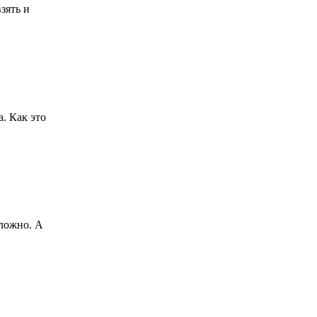
зять и
. Как это
сложно. А