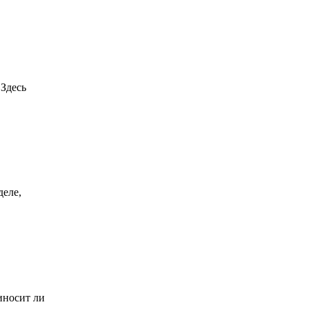
 Здесь
деле,
риносит ли