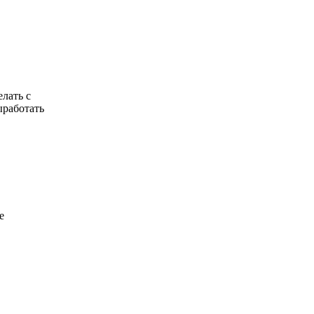
елать с
ыработать
е